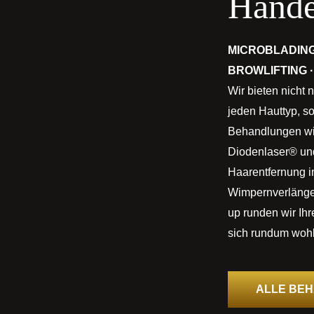
Händ
MICROBLADING
BROWLIFTING ·
Wir bieten nicht 
jeden Hauttyp, s
Behandlungen wie
Diodenlaser® un
Haarentfernung i
Wimpernverlänge
up runden wir Ih
sich rundum wohl
ALLE BE