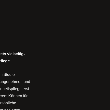
s vielseitig-
flege.
m Studio
ie angenehmen und
heitspflege erst
serem Können für
ersönliche