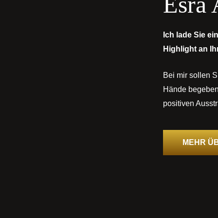
Esra
Ich lade Sie ein
Highlight an I
Bei mir sollen S
Hände begeben, 
positiven Ausstr
MEHR ÜB